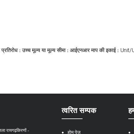
उच्च
आईएनआर
Unit/
 प्रतिरोध :
मूल्य या मूल्य सीमा :
माप की इकाई :
त्वरित सम्पक
हम
जिला रायगढ़किरणों -
होम पेज