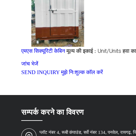
Unit/Units
एमएस सिक्यूरिटी केबिन
मूल्य की इकाई :
हवा का
जांच भेजें
SEND INQUIRY
मुझे निःशुल्क कॉल करें
सम्पर्क करने का विवरण
प्लॉट नंबर 4, रूबी कंपाउंड, सर्वे नंबर 134, पनवेल, रायगढ़, 